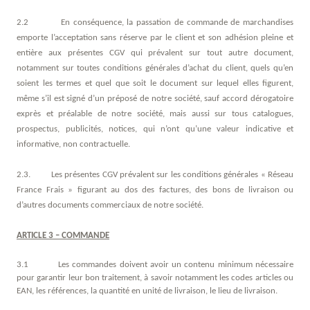
2.2 En conséquence, la passation de commande de marchandises
emporte l’acceptation sans réserve par le client et son adhésion pleine et
entière aux présentes CGV qui prévalent sur tout autre document,
notamment sur toutes conditions générales d’achat du client, quels qu’en
soient les termes et quel que soit le document sur lequel elles figurent,
même s’il est signé d’un préposé de notre société, sauf accord dérogatoire
exprès et préalable de notre société, mais aussi sur tous catalogues,
prospectus, publicités, notices, qui n’ont qu’une valeur indicative et
Tél
+33 2 30 21 01 21
E-mail
informative, non contractuelle.
contact@teamouestdistralis.fr
2.3. Les présentes CGV prévalent sur les conditions générales « Réseau
France Frais » figurant au dos des factures, des bons de livraison ou
d’autres documents commerciaux de notre société.
ARTICLE 3 – COMMANDE
3.1 Les commandes doivent avoir un contenu minimum nécessaire
pour garantir leur bon traitement, à savoir notamment les codes articles ou
EAN, les références, la quantité en unité de livraison, le lieu de livraison.