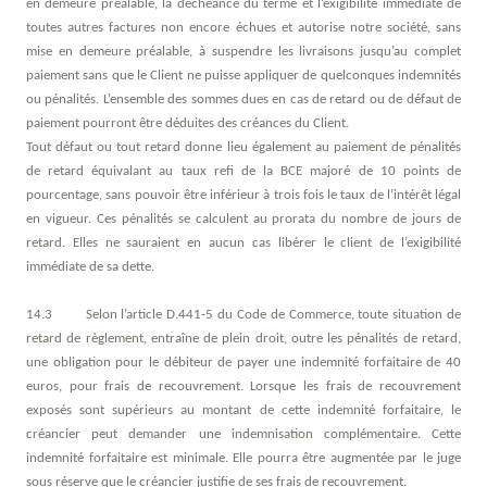
en demeure préalable, la déchéance du terme et l’exigibilité immédiate de
toutes autres factures non encore échues et autorise notre société, sans
mise en demeure préalable, à suspendre les livraisons jusqu’au complet
paiement sans que le Client ne puisse appliquer de quelconques indemnités
ou pénalités. L’ensemble des sommes dues en cas de retard ou de défaut de
paiement pourront être déduites des créances du Client.
Tout défaut ou tout retard donne lieu également au paiement de pénalités
de retard équivalant au taux refi de la BCE majoré de 10 points de
pourcentage, sans pouvoir être inférieur à trois fois le taux de l’intérêt légal
en vigueur. Ces pénalités se calculent au prorata du nombre de
jours
de
retard. Elles ne sauraient en aucun cas libérer le client de l’exigibilité
immédiate de sa dette.
14.3 Selon l’article D.441-5 du Code de Commerce, toute situation de
retard de règlement, entraîne de plein droit, outre les pénalités de retard,
une obligation pour le débiteur de payer une indemnité forfaitaire de 40
euros, pour frais de recouvrement. Lorsque les frais de recouvrement
exposés sont supérieurs au montant de cette indemnité forfaitaire, le
créancier peut demander une indemnisation complémentaire. Cette
indemnité forfaitaire est minimale. Elle pourra être augmentée par le juge
sous réserve que le créancier justifie de ses frais de recouvrement.