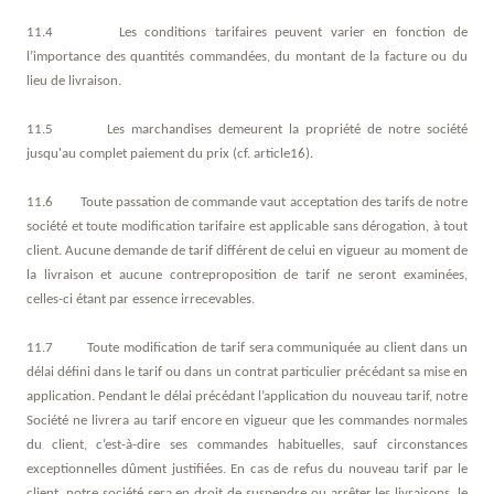
11.4 Les conditions tarifaires peuvent varier en fonction de
l’importance des quantités commandées, du montant de la facture ou du
lieu de livraison.
11.5 Les marchandises demeurent la propriété de notre société
jusqu'au complet paiement du prix (cf. article16).
11.6 Toute passation de commande vaut acceptation des tarifs de notre
société et toute modification tarifaire est applicable sans dérogation, à tout
client. Aucune demande de tarif différent de celui en vigueur au moment de
la livraison et aucune contreproposition de tarif ne seront examinées,
celles-ci étant par essence irrecevables.
11.7 Toute modification de tarif sera communiquée au client dans un
délai défini dans le tarif ou dans un contrat particulier précédant sa mise en
application. Pendant le délai précédant l’application du nouveau tarif, notre
Société ne livrera au tarif encore en vigueur que les commandes normales
du client, c’est-à-dire ses commandes habituelles, sauf circonstances
exceptionnelles dûment justifiées. En cas de refus du nouveau tarif par le
client, notre société sera en droit de suspendre ou arrêter les livraisons, le